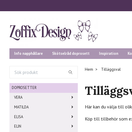
Info napphållare
Skötselråd doprosett
Inspiration
Ko
Hem
Tilläggsval
Tilläggs
DOPROSETTER
VERA
Här kan du välja till oli
MATILDA
ELISA
Köp till tillbehör som 
ELIN