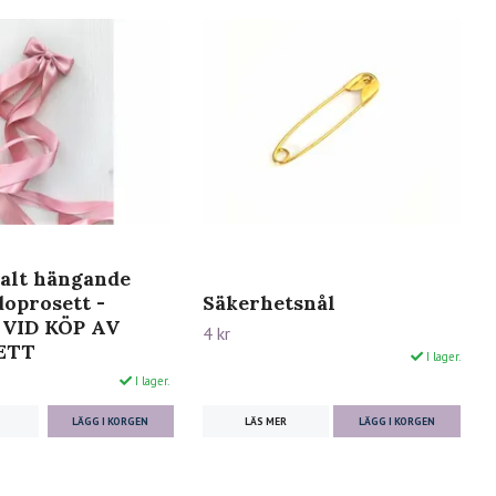
alt hängande
doprosett -
Säkerhetsnål
 VID KÖP AV
4 kr
ETT
I lager.
I lager.
LÄS MER
LÄGG I KORGEN