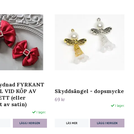
rydnad FYRKANT
L VID KÖP AV
Skyddsängel - dopsmycke
TT (eller
69 kr
 av satin)
I lager.
I lager.
LÄS MER
LÄGG I KORGEN