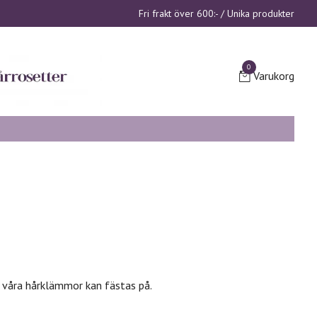
Fri frakt över 600:- / Unika produkter
0
Varukorg
m våra hårklämmor kan fästas på.