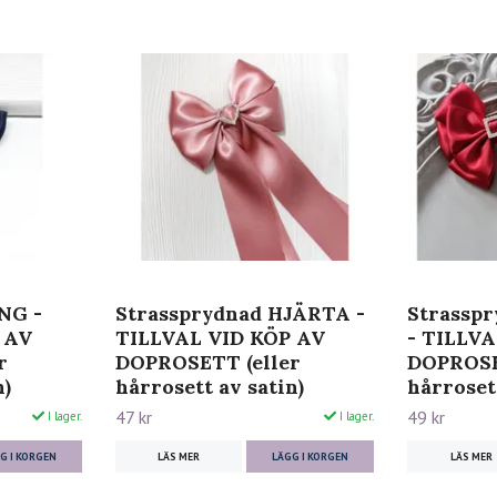
NG -
Strassprydnad HJÄRTA -
Strassp
 AV
TILLVAL VID KÖP AV
- TILLVA
r
DOPROSETT (eller
DOPROSE
n)
hårrosett av satin)
hårrosett
47 kr
49 kr
I lager.
I lager.
G I KORGEN
LÄS MER
LÄGG I KORGEN
LÄS MER