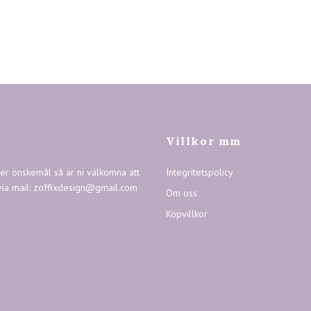
Villkor mm
ler önskemål så är ni välkomna att
Integritetspolicy
via mail:
zoffixdesign@gmail.com
Om oss
Köpvillkor