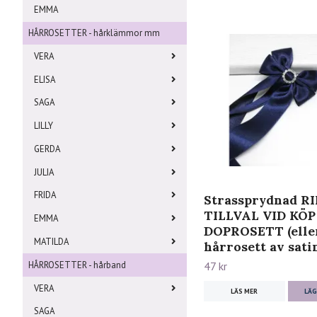
EMMA
HÅRROSETTER - hårklämmor mm
VERA
ELISA
SAGA
LILLY
GERDA
JULIA
FRIDA
Strassprydnad RI
TILLVAL VID KÖP
EMMA
DOPROSETT (elle
MATILDA
hårrosett av sati
HÅRROSETTER - hårband
47 kr
VERA
LÄS MER
LÄG
SAGA