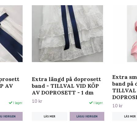
Extra sm
prosett
Extra längd på doprosett
band på 
ÖP AV
band - TILLVAL VID KÖP
TILLVAL
AV DOPROSETT - 1 dm
DOPROS
10 kr
I lager.
I lager.
10 kr
G I KORGEN
LÄS MER
LÄS MER