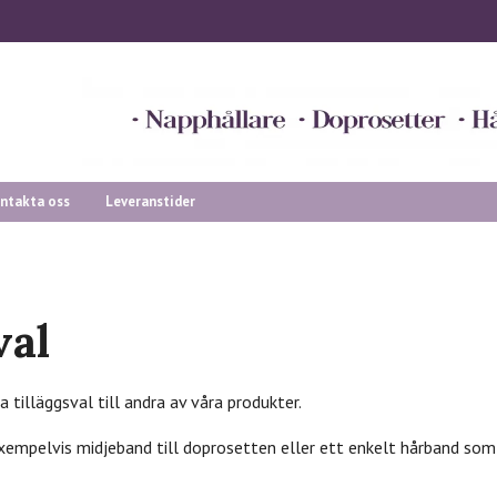
ntakta oss
Leveranstider
val
ka tilläggsval till andra av våra produkter.
exempelvis midjeband till doprosetten eller ett enkelt hårband so