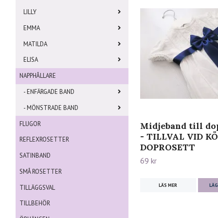
LILLY
EMMA
MATILDA
ELISA
NAPPHÅLLARE
- ENFÄRGADE BAND
- MÖNSTRADE BAND
FLUGOR
Midjeband till do
- TILLVAL VID K
REFLEXROSETTER
DOPROSETT
SATINBAND
69 kr
SMÅ ROSETTER
LÄS MER
LÄG
TILLÄGGSVAL
TILLBEHÖR