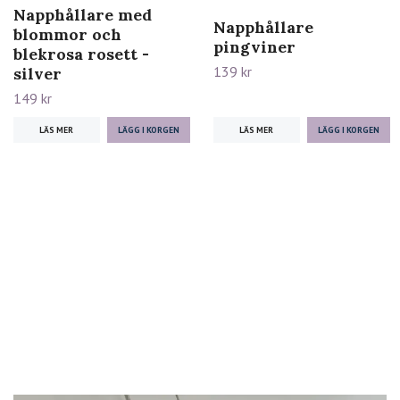
Napphållare med
Napphållare
blommor och
pingviner
blekrosa rosett -
139 kr
silver
149 kr
LÄS MER
LÄS MER