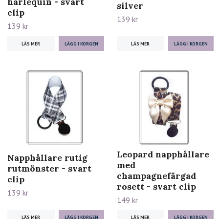
harlequin - svart
silver
clip
139 kr
139 kr
LÄS MER
LÄS MER
Leopard napphållare
Napphållare rutig
med
rutmönster - svart
champagnefärgad
clip
rosett - svart clip
139 kr
149 kr
LÄS MER
LÄS MER