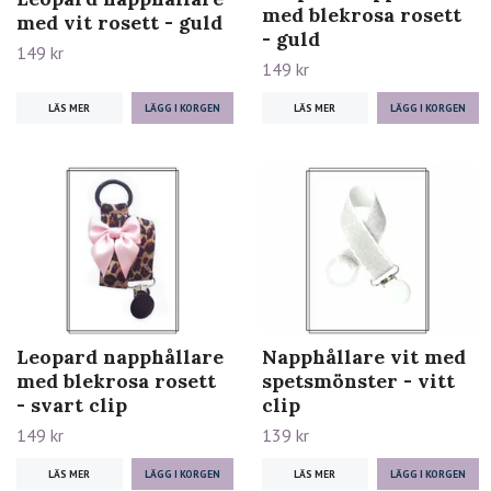
med blekrosa rosett
med vit rosett - guld
- guld
149 kr
149 kr
LÄS MER
LÄS MER
Leopard napphållare
Napphållare vit med
med blekrosa rosett
spetsmönster - vitt
- svart clip
clip
149 kr
139 kr
LÄS MER
LÄS MER