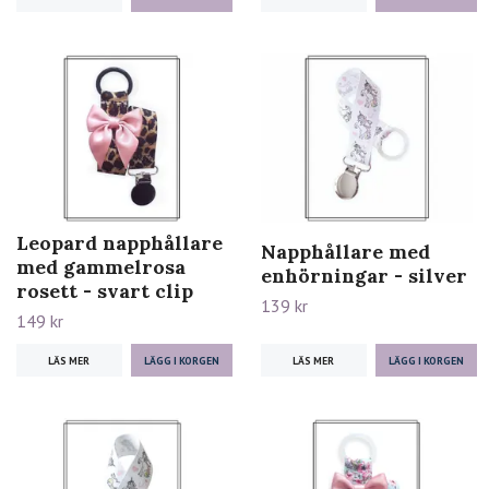
Leopard napphållare
Napphållare med
med gammelrosa
enhörningar - silver
rosett - svart clip
139 kr
149 kr
LÄS MER
LÄS MER