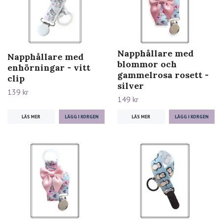
Napphållare med
Napphållare med
blommor och
enhörningar - vitt
gammelrosa rosett -
clip
silver
139 kr
149 kr
LÄS MER
LÄS MER