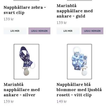
Marinblå
Napphållare zebra -
napphållare med
svart clip
ankare - guld
139 kr
139 kr
LÄS MER
LÄS MER
Marinblå
Napphållare blå
napphållare med
blommor med ljusblå
ankare - silver
rosett - vitt clip
139 kr
149 kr