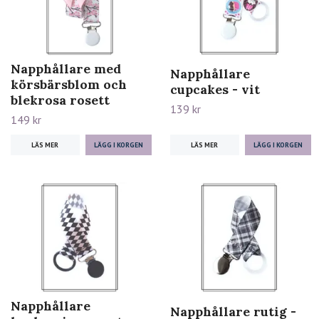
Napphållare med
Napphållare
körsbärsblom och
cupcakes - vit
blekrosa rosett
139 kr
149 kr
LÄS MER
LÄS MER
Napphållare
Napphållare rutig -