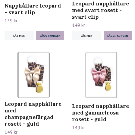
Leopard napphållare
Napphållare leopard
med svart rosett -
- svart clip
svart clip
139 kr
149 kr
LÄS MER
LÄS MER
Leopard napphållare
Leopard napphållare
med
med gammelrosa
champagnefärgad
rosett - guld
rosett - guld
149 kr
149 kr