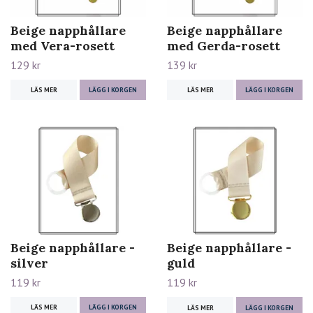
Beige napphållare
Beige napphållare
med Vera-rosett
med Gerda-rosett
129 kr
139 kr
LÄS MER
LÄGG I KORGEN
LÄS MER
LÄGG I KORGEN
Beige napphållare -
Beige napphållare -
silver
guld
119 kr
119 kr
LÄS MER
LÄGG I KORGEN
LÄS MER
LÄGG I KORGEN