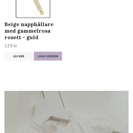
Beige napphållare
med gammelrosa
rosett - guld
129 kr
LÄS MER
LÄGG I KORGEN