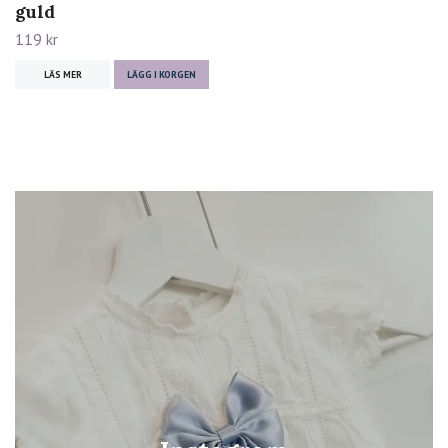
guld
119 kr
LÄS MER
LÄGG I KORGEN