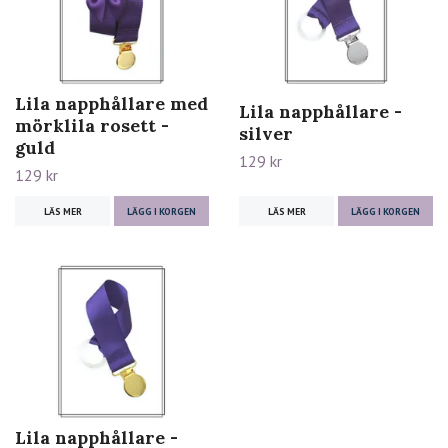
Lila napphållare med
Lila napphållare -
mörklila rosett -
silver
guld
129 kr
129 kr
LÄS MER
LÄGG I KORGEN
LÄS MER
LÄGG I KORGEN
Lila napphållare -