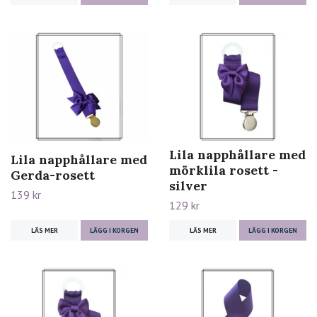
Lila napphållare med
Lila napphållare med
mörklila rosett -
Gerda-rosett
silver
139 kr
129 kr
LÄS MER
LÄGG I KORGEN
LÄS MER
LÄGG I KORGEN