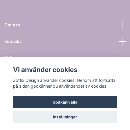
Om oss
Kontakt
Villkor mm
Vi använder cookies
Sociala medier
Zoffix Design använder cookies. Genom att fortsätta
på sidan godkänner du användandet av cookies.
Godkänn alla
© 2026 Zoffix Design
Inställningar