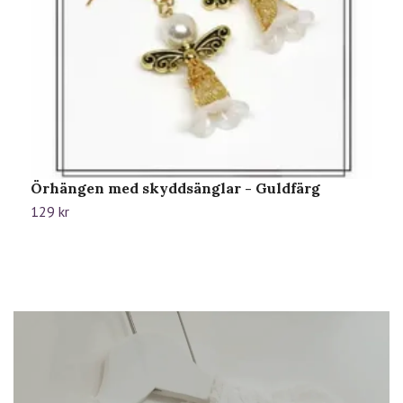
Örhängen med skyddsänglar - Guldfärg
Ö
129 kr
1