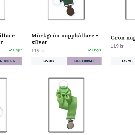
llare
Mörkgrön napphållare -
Grön nap
er
silver
119 kr
119 kr
I lager.
I lager.
LÄS MER
G I KORGEN
LÄS MER
LÄGG I KORGEN