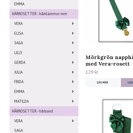
EMMA
HÅRROSETTER - hårklämmor mm
VERA
ELISA
SAGA
LILLY
Mörkgrön napphå
GERDA
med Vera-rosett
129 kr
JULIA
FRIDA
LÄS MER
LÄG
EMMA
MATILDA
HÅRROSETTER - hårband
VERA
SAGA