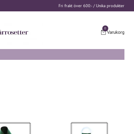
Fri frakt över 600:- / Unika produkter
0
Varukorg