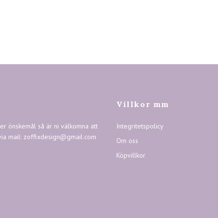
Villkor mm
ler önskemål så är ni välkomna att
Integritetspolicy
via mail:
zoffixdesign@gmail.com
Om oss
Köpvillkor