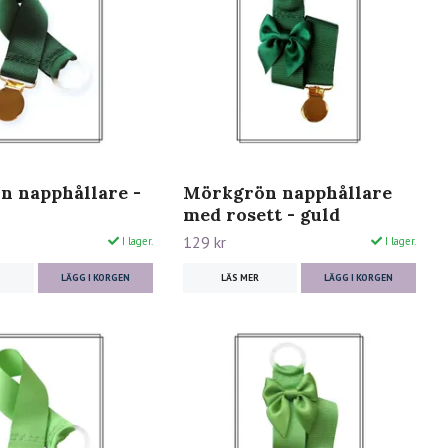
 napphållare -
Mörkgrön napphållare
med rosett - guld
129 kr
I lager.
I lager.
LÄGG I KORGEN
LÄS MER
LÄGG I KORGEN