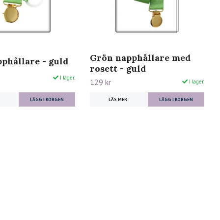
Grön napphållare med
phållare - guld
rosett - guld
I lager.
129 kr
I lager.
LÄGG I KORGEN
LÄS MER
LÄGG I KORGEN