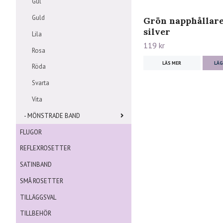
Gul
Guld
Grön napphållare
silver
Lila
119 kr
Rosa
LÄS MER
LÄG
Röda
Svarta
Vita
- MÖNSTRADE BAND
FLUGOR
REFLEXROSETTER
SATINBAND
SMÅ ROSETTER
TILLÄGGSVAL
TILLBEHÖR