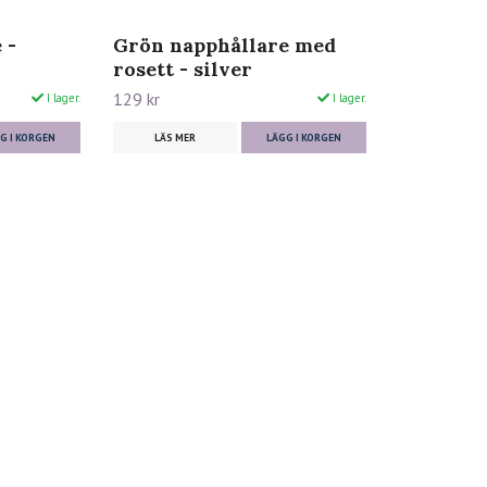
 -
Grön napphållare med
rosett - silver
129 kr
I lager.
I lager.
G I KORGEN
LÄS MER
LÄGG I KORGEN