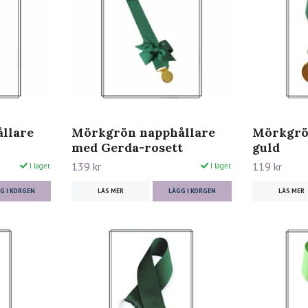
llare
Mörkgrön napphållare
Mörkgrön
med Gerda-rosett
guld
139 kr
119 kr
I lager.
I lager.
G I KORGEN
LÄS MER
LÄGG I KORGEN
LÄS MER