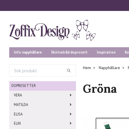
Info napphållare
Skötselråd doprosett
Inspiration
Ko
Hem
Napphållare
Gröna
DOPROSETTER
VERA
MATILDA
ELISA
ELIN