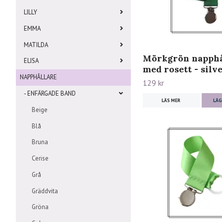
LILLY
EMMA
MATILDA
Mörkgrön napphå
ELISA
med rosett - silv
NAPPHÅLLARE
129 kr
- ENFÄRGADE BAND
LÄS MER
LÄG
Beige
Blå
Bruna
Cerise
Grå
Gräddvita
Gröna