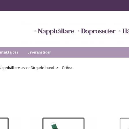
ntakta oss
Leveranstider
Napphållare av enfärgade band
Gröna