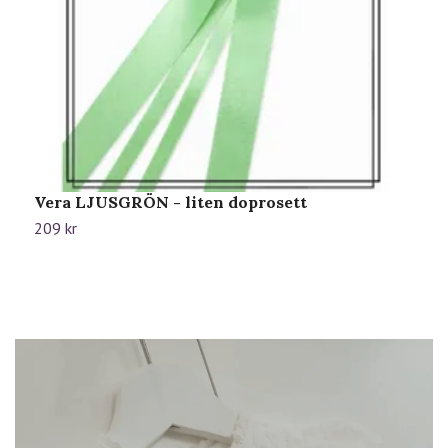
Vera LJUSGRÖN - liten doprosett
E
209 kr
1