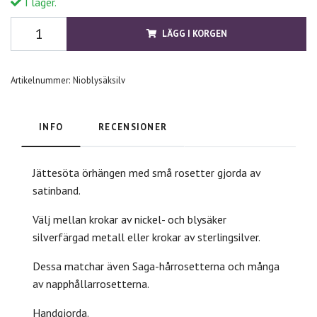
I lager.
LÄGG I KORGEN
Artikelnummer:
Nioblysäksilv
INFO
RECENSIONER
Jättesöta örhängen med små rosetter gjorda av
satinband.
Välj mellan krokar av nickel- och blysäker
silverfärgad metall eller krokar av sterlingsilver.
Dessa matchar även Saga-hårrosetterna och många
av napphållarrosetterna.
Handgjorda.