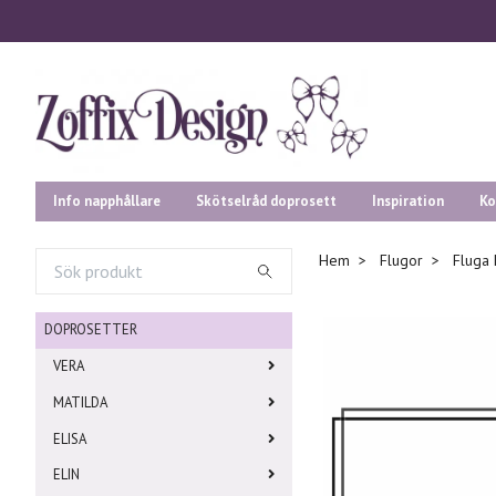
Info napphållare
Skötselråd doprosett
Inspiration
Ko
Hem
Flugor
Fluga 
DOPROSETTER
VERA
MATILDA
ELISA
ELIN