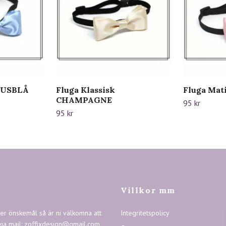
LJUSBLÅ
Fluga Klassisk
Fluga Mat
CHAMPAGNE
95 kr
95 kr
Villkor mm
ler önskemål så är ni välkomna att
Integritetspolicy
via mail:
zoffixdesign@gmail.com