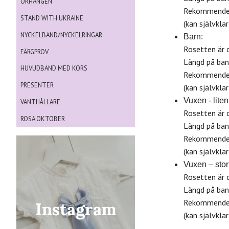
ÖRHÄNGEN
Rekommenderas
STAND WITH UKRAINE
(kan självkla
NYCKELBAND/NYCKELRINGAR
Barn:
Rosetten är 
FÄRGPROV
Längd på ban
HUVUDBAND MED KORS
Rekommendera
PRESENTER
(kan självkla
Vuxen - liten
VANTHÅLLARE
Rosetten är 
ROSA OKTOBER
Längd på ban
Rekommendera
(kan självkla
Vuxen – stor
Rosetten är 
Längd på ban
Rekommendera
Instagram
(kan självkla