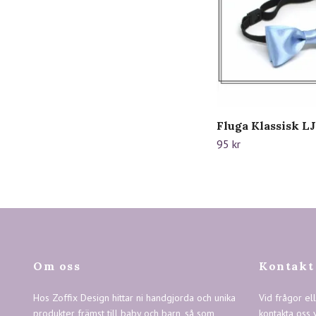
Fluga Klassisk 
95 kr
Om oss
Kontakt
Hos Zoffix Design hittar ni handgjorda och unika
Vid frågor el
produkter främst till baby och barn, så som
kontakta oss 