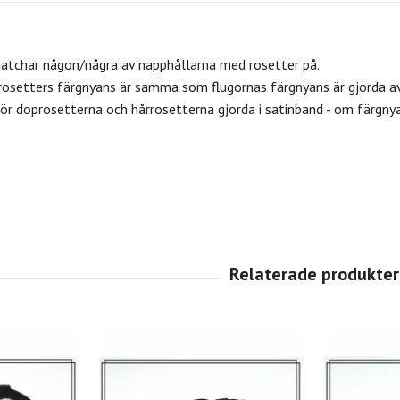
matchar någon/några av napphållarna med rosetter på.
rosetters färgnyans är samma som flugornas färgnyans är gjorda 
r doprosetterna och hårrosetterna gjorda i satinband - om färgny