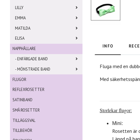
LILLY
EMMA
MATILDA
ELISA
INFO
RECE
NAPPHÅLLARE
- ENFÄRGADE BAND
Fluga med en dubbe
- MÖNSTRADE BAND
Med säkerhetsspänne
FLUGOR
REFLEXROSETTER
SATINBAND
Storlekar flugor:
SMÅ ROSETTER
TILLÄGGSVAL
Mini:
Rosetten är c
TILLBEHÖR
Längd på ban