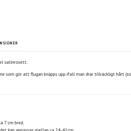
NSIONER
l satinrosett.
 som gör att flugan knäpps upp ifall man drar tillräckligt hårt (s
a 7 cm bred.
det kan anpassas mellan ca 24-41cm.