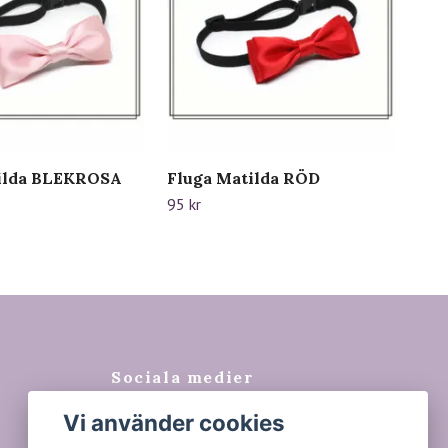
ilda BLEKROSA
Fluga Matilda RÖD
Flu
95 kr
95 k
Sociala medier
Vi använder cookies
Facebook