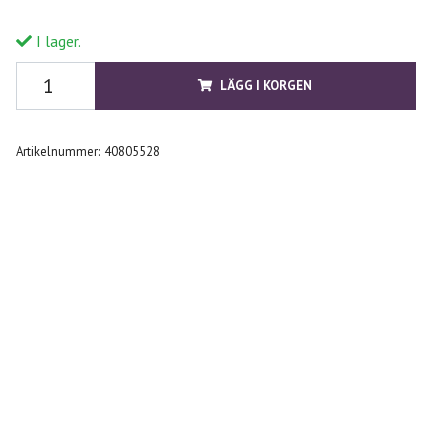
I lager.
LÄGG I KORGEN
Artikelnummer:
40805528