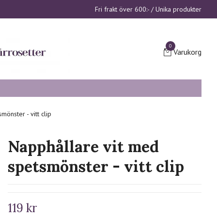
Fri frakt över 600:- / Unika produkter
0
Varukorg
önster - vitt clip
Napphållare vit med
spetsmönster - vitt clip
119 kr