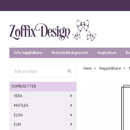
Info napphållare
Skötselråd doprosett
Inspiration
Ko
Hem
Napphållare
DOPROSETTER
VERA
MATILDA
ELISA
ELIN