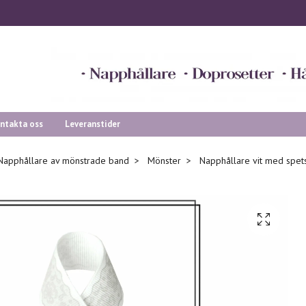
ntakta oss
Leveranstider
Napphållare av mönstrade band
Mönster
Napphållare vit med spetsm