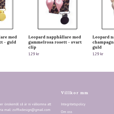
lare med
Leopard napphållare med
Leopard n
t - guld
gammelrosa rosett - svart
champagne
clip
guld
129 kr
129 kr
Villkor mm
ler önskemål så är ni välkomna att
Integritetspolicy
via mail:
zoffixdesign@gmail.com
Om oss