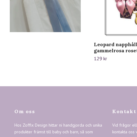
Leopard napphål
gammelrosa roset
129 kr
Om oss
Kontakt
Hos Zoffix Design hittar ni handgjorda och unika
Vid frågor el
produkter främst till baby och barn, så som
kontakta oss 