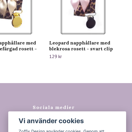
apphållare med
Leopard napphållare med
Nap
färgad rosett -
blekrosa rosett - svart clip
119 
129 kr
Sociala medier
Vi använder cookies
Facebook
Instagram
Zoffix Design använder cookies. Genom att