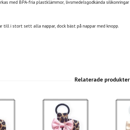
erkas med BPA-fria plastklämmor, livsmedelsgodkända silikonringa
r till i stort sett alla nappar, dock bäst på nappar med knopp.