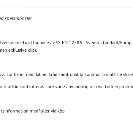
ed spetsmönster.
illverkas med iakttagande av SS EN 12586 - Svensk standard/Europa
men exklusive clip).
sys för hand med dubbel tråd samt dubbla sömmar för att de ska va
ck alltid kontrolleras före varje användning och vid tecken på skad
etsinformation medföljer vid köp.