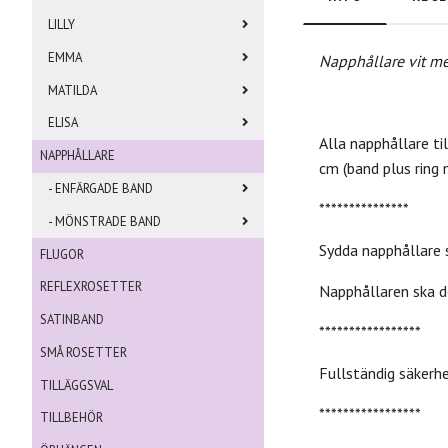
LILLY
EMMA
Napphållare vit m
MATILDA
ELISA
Alla napphållare t
NAPPHÅLLARE
cm (band plus ring 
- ENFÄRGADE BAND
***************
- MÖNSTRADE BAND
Sydda napphållare 
FLUGOR
REFLEXROSETTER
Napphållaren ska do
SATINBAND
*****************
SMÅ ROSETTER
Fullständig säkerh
TILLÄGGSVAL
*****************
TILLBEHÖR