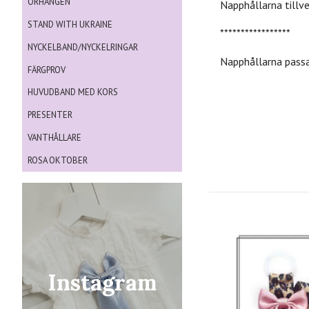
ÖRHÄNGEN
Napphållarna tillv
STAND WITH UKRAINE
*****************
NYCKELBAND/NYCKELRINGAR
Napphållarna passa
FÄRGPROV
HUVUDBAND MED KORS
PRESENTER
VANTHÅLLARE
ROSA OKTOBER
Instagram