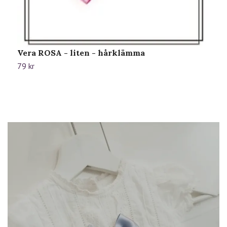
Vera ROSA - liten - hårklämma
H
79 kr
9