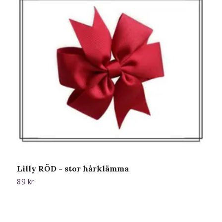
Lilly RÖD - stor hårklämma
L
89 kr
8