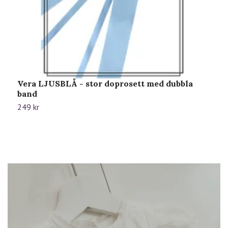
Vera LJUSBLÅ - stor doprosett med dubbla
V
band
7
249 kr