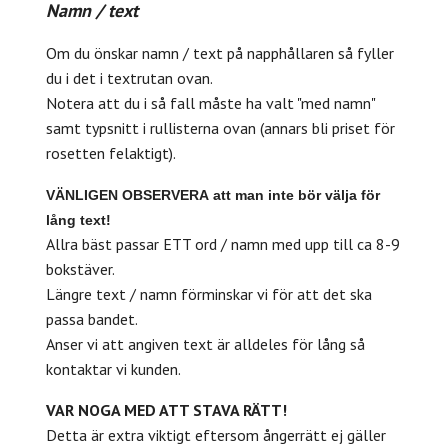
Namn / text
Om du önskar namn / text på napphållaren så fyller
du i det i textrutan ovan.
Notera att du i så fall måste ha valt "med namn"
samt typsnitt i rullisterna ovan (annars bli priset för
rosetten felaktigt).
VÄNLIGEN
OBSERVERA
att man inte bör välja för
lång text!
Allra bäst passar ETT ord / namn med upp till ca 8-9
bokstäver.
Längre text / namn förminskar vi för att det ska
passa bandet.
Anser vi att angiven text är alldeles för lång så
kontaktar vi kunden.
VAR NOGA MED ATT STAVA RÄTT!
Detta är extra viktigt eftersom ångerrätt ej gäller