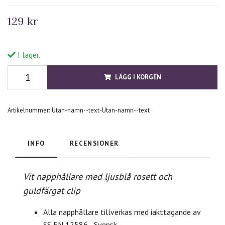
129 kr
I lager.
LÄGG I KORGEN
Artikelnummer:
Utan-namn--text-Utan-namn--text
INFO
RECENSIONER
Vit napphållare med ljusblå rosett och
guldfärgat clip
Alla napphållare tillverkas med iakttagande av
SS EN 12586 - Svensk