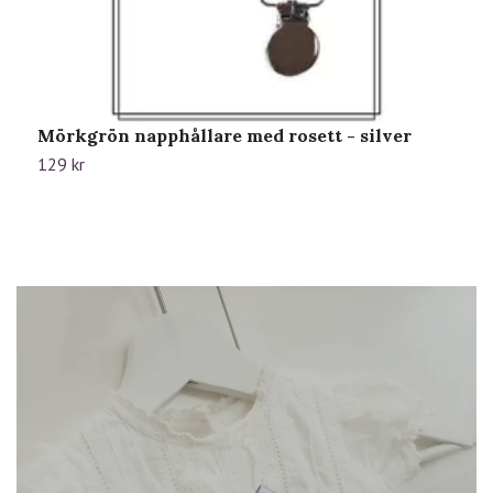
Mörkgrön napphållare med rosett - silver
G
129 kr
1