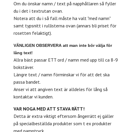
Om du önskar namn / text på napphållaren så fyller
du i det i textrutan ovan.
Notera att du i så fall måste ha valt "med namn"
samt typsnitt i rullisterna ovan (annars bli priset för
rosetten felaktigt).
VÄNLIGEN
OBSERVERA
att man inte bör välja för
lång text!
Allra bäst passar ETT ord / namn med upp till ca 8-9
bokstäver.
Längre text / namn förminskar vi för att det ska
passa bandet.
Anser vi att angiven text är alldeles för lång så
kontaktar vi kunden.
VAR NOGA MED ATT STAVA RÄTT!
Detta är extra viktigt eftersom ångerrätt ej gäller
på specialbeställda produkter som t ex produkter
med namntryck