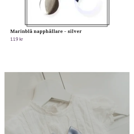
Marinblå napphållare - silver
M
119 kr
1