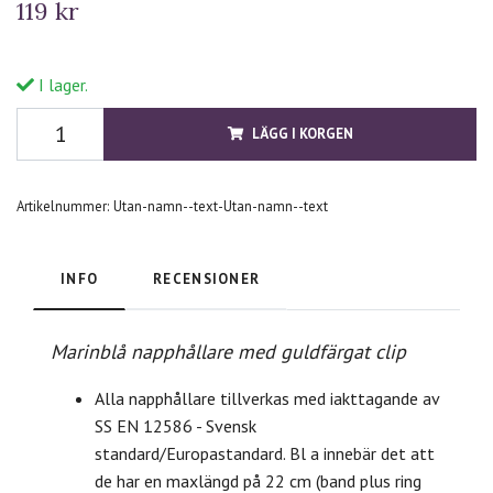
119 kr
I lager.
LÄGG I KORGEN
Artikelnummer:
Utan-namn--text-Utan-namn--text
INFO
RECENSIONER
Marinblå napphållare med guldfärgat clip
Alla napphållare tillverkas med iakttagande av
SS EN 12586 - Svensk
standard/Europastandard. Bl a innebär det att
de har en maxlängd på 22 cm (band plus ring