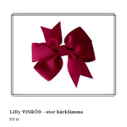
Lilly VINRÖD - stor hårklämma
L
89 kr
8