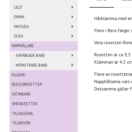
LILLY
EMMA
Hårklämma med en d
MATILDA
Finns i flera färger
ELISA
Vera-rosetten finn
NAPPHÅLLARE
Rosetten är ca 9,5
- ENFÄRGADE BAND
Klämman är 4,5 cm
- MÖNSTRADE BAND
Flera av rosettern
FLUGOR
Napphållarna vars 
REFLEXROSETTER
Detsamma gäller fö
SATINBAND
SMÅ ROSETTER
TILLÄGGSVAL
TILLBEHÖR