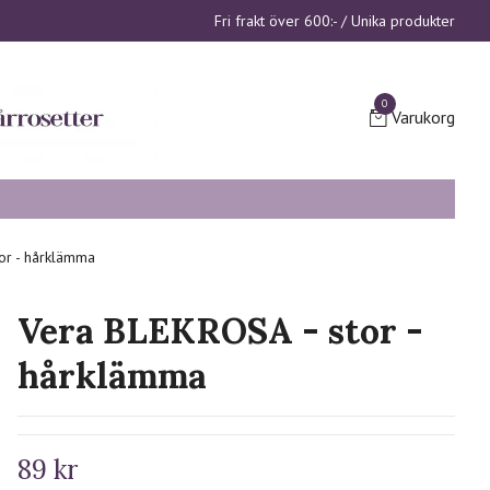
Fri frakt över 600:- / Unika produkter
0
Varukorg
or - hårklämma
Vera BLEKROSA - stor -
hårklämma
89 kr