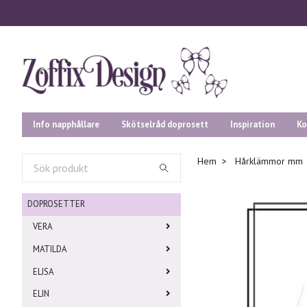
Info napphållare
Skötselråd doprosett
Inspiration
Ko
Hem
Hårklämmor mm
DOPROSETTER
VERA
MATILDA
ELISA
ELIN