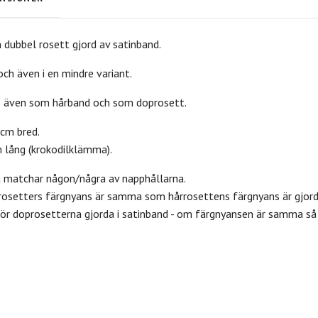
ubbel rosett gjord av satinband.
 och även i en mindre variant.
s även som hårband och som doprosett.
 cm bred.
 lång (krokodilklämma).
a matchar någon/några av napphållarna.
rosetters färgnyans är samma som hårrosettens färgnyans är gjor
r doprosetterna gjorda i satinband - om färgnyansen är samma så 