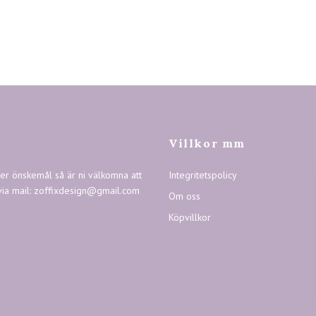
Villkor mm
ler önskemål så är ni välkomna att
Integritetspolicy
via mail:
zoffixdesign@gmail.com
Om oss
Köpvillkor