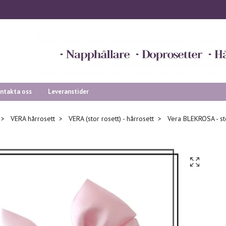
ntakta oss
Leveranstider
VERA hårrosett
VERA (stor rosett) - hårrosett
Vera BLEKROSA - st