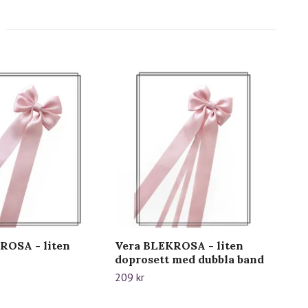
ROSA - liten
Vera BLEKROSA - liten
Ver
doprosett med dubbla band
hå
209 kr
79 k