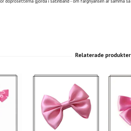
r doprosetterna gjorda i satinband - om färgnyansen är samma så 