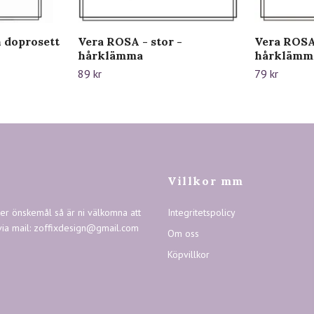
n doprosett
Vera ROSA - stor -
Vera ROSA 
hårklämma
hårklämm
89 kr
79 kr
Villkor mm
ler önskemål så är ni välkomna att
Integritetspolicy
via mail:
zoffixdesign@gmail.com
Om oss
Köpvillkor