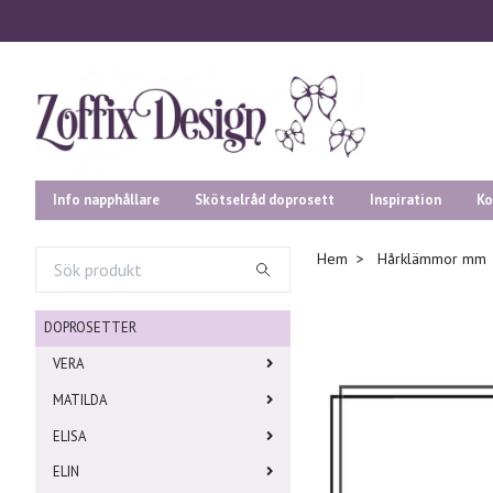
Info napphållare
Skötselråd doprosett
Inspiration
Ko
Hem
Hårklämmor mm
DOPROSETTER
VERA
MATILDA
ELISA
ELIN