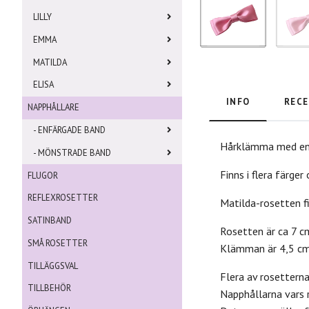
LILLY
EMMA
MATILDA
ELISA
INFO
RECE
NAPPHÅLLARE
- ENFÄRGADE BAND
Hårklämma med en d
- MÖNSTRADE BAND
Finns i flera färger
FLUGOR
REFLEXROSETTER
Matilda-rosetten f
SATINBAND
Rosetten är ca 7 c
SMÅ ROSETTER
Klämman är 4,5 cm
TILLÄGGSVAL
Flera av rosettern
TILLBEHÖR
Napphållarna vars 