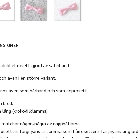
NSIONER
ubbel rosett gjord av satinband.
 och även i en större variant.
inns även som hårband och som doprosett.
m bred.
 lång (krokodilklämma).
a matchar någon/några av napphållarna.
rosetters färgnyans är samma som hårrosettens färgnyans är gjor