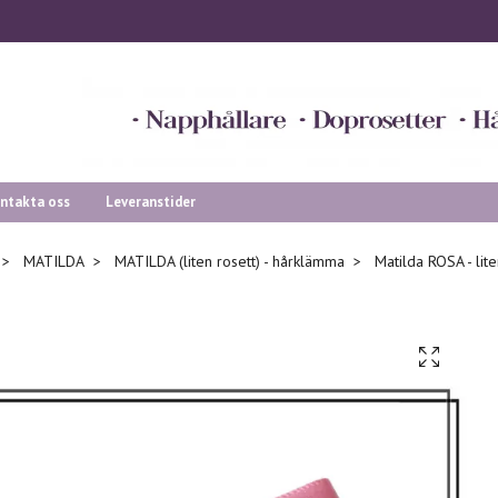
ntakta oss
Leveranstider
MATILDA
MATILDA (liten rosett) - hårklämma
Matilda ROSA - lit