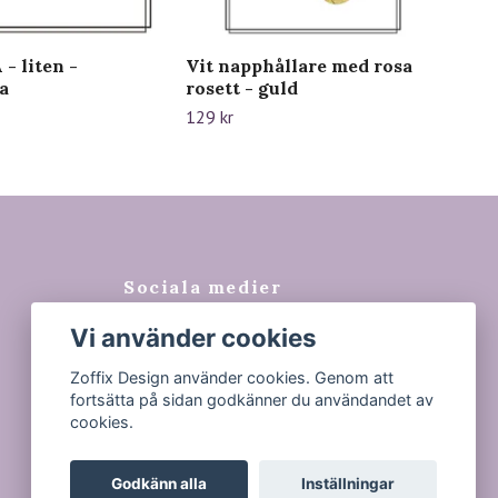
- liten -
Vit napphållare med rosa
Mat
a
rosett - guld
hå
129 kr
89 k
Sociala medier
Vi använder cookies
Facebook
Instagram
Zoffix Design använder cookies. Genom att
fortsätta på sidan godkänner du användandet av
Tiktok
cookies.
Godkänn alla
Inställningar