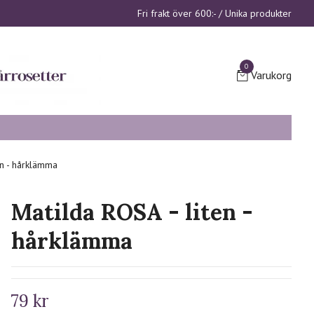
Fri frakt över 600:- / Unika produkter
0
Varukorg
en - hårklämma
Matilda ROSA - liten -
hårklämma
79 kr