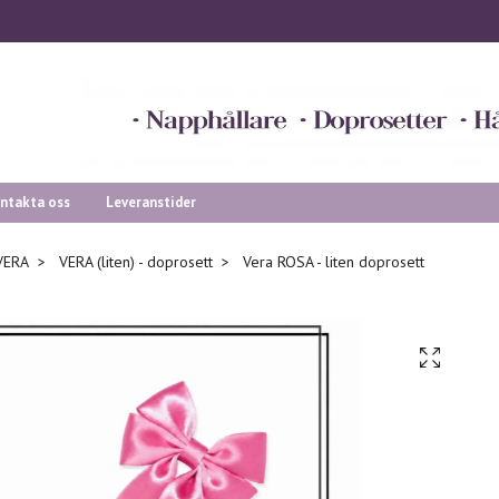
ntakta oss
Leveranstider
VERA
VERA (liten) - doprosett
Vera ROSA - liten doprosett