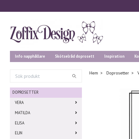
Info napphållare
Skötselråd doprosett
Inspiration
Ko
Hem
Doprosetter
DOPROSETTER
VERA
MATILDA
ELISA
ELIN