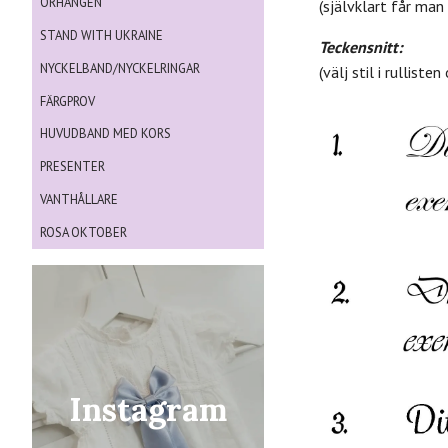
ÖRHÄNGEN
(självklart får man 
STAND WITH UKRAINE
Teckensnitt:
NYCKELBAND/NYCKELRINGAR
(välj stil i rullis
FÄRGPROV
HUVUDBAND MED KORS
PRESENTER
VANTHÅLLARE
ROSA OKTOBER
Instagram