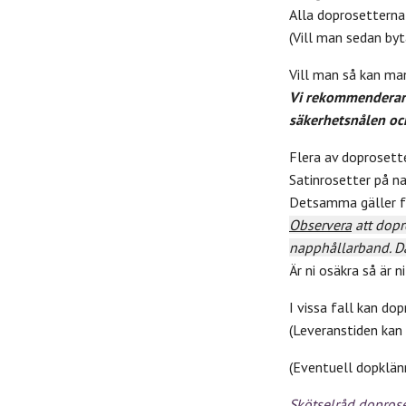
Alla doprosetterna
(Vill man sedan byt
Vill man så kan man
Vi rekommenderar at
säkerhetsnålen och
Flera av doproset
Satinrosetter på n
Detsamma gäller fö
Observera
att dopr
napphållarband. D
Är ni osäkra så är 
I vissa fall kan do
(Leveranstiden kan 
(Eventuell dopklän
Skötselråd doprose