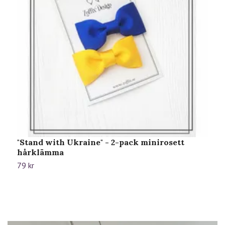
"Stand with Ukraine" - 2-pack minirosett
"
hårklämma
b
79 kr
6