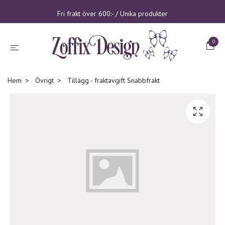
Fri frakt över 600:- / Unika produkter
0
Hem
Övrigt
Tillägg - fraktavgift Snabbfrakt