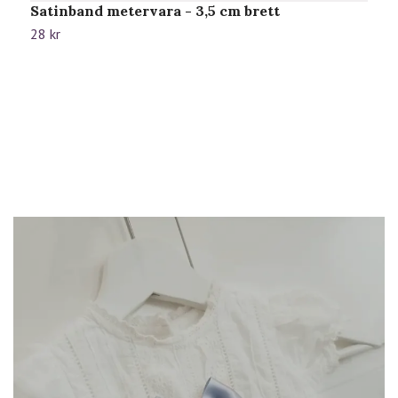
Satinband metervara - 3,5 cm brett
28 kr
N
8