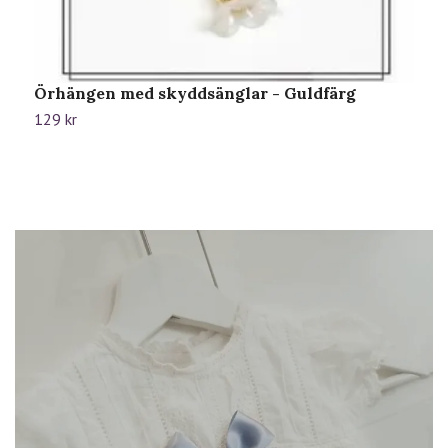
Örhängen med skyddsänglar - Guldfärg
Ö
129 kr
1