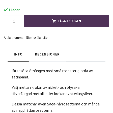
I lager.
LÄGG I KORGEN
Artikelnummer:
Nioblysäkersilv
INFO
RECENSIONER
Jättesöta örhängen med små rosetter gjorda av
satinband.
Välj mellan krokar av nickel- och blysäker
silverfärgad metall eller krokar av sterlingsilver.
Dessa matchar även Saga-hårrosetterna och många
av napphållarrosetterna.