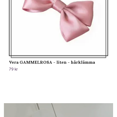
Vera GAMMELROSA - liten - hårklämma
G
79 kr
1