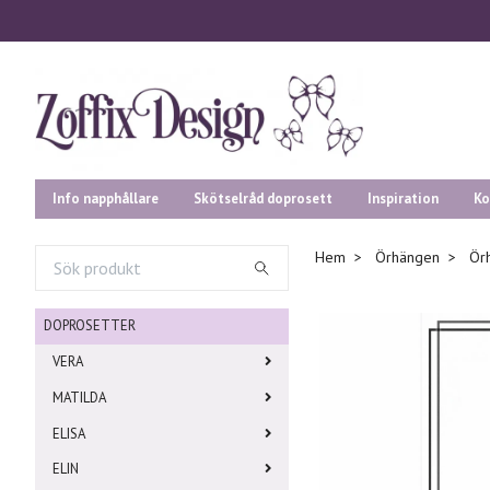
Info napphållare
Skötselråd doprosett
Inspiration
Ko
Hem
Örhängen
Örh
DOPROSETTER
VERA
MATILDA
ELISA
ELIN