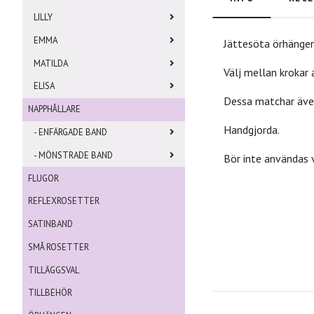
LILLY
EMMA
Jättesöta örhängen
MATILDA
Välj mellan krokar a
ELISA
Dessa matchar äve
NAPPHÅLLARE
Handgjorda.
- ENFÄRGADE BAND
- MÖNSTRADE BAND
Bör inte användas v
FLUGOR
REFLEXROSETTER
SATINBAND
SMÅ ROSETTER
TILLÄGGSVAL
TILLBEHÖR