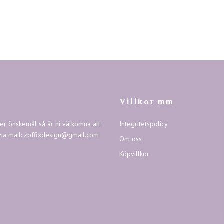
Villkor mm
ler önskemål så är ni välkomna att
Integritetspolicy
via mail:
zoffixdesign@gmail.com
Om oss
Köpvillkor