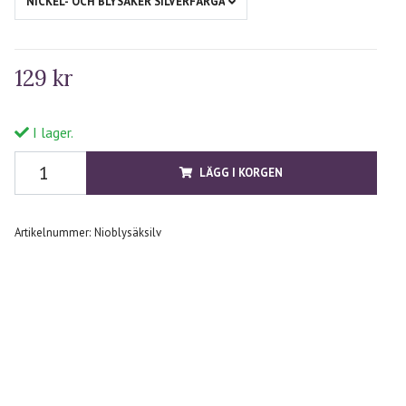
NICKEL- OCH BLYSÄKER SILVERFÄRGAD METALL
129 kr
I lager.
LÄGG I KORGEN
Artikelnummer:
Nioblysäksilv