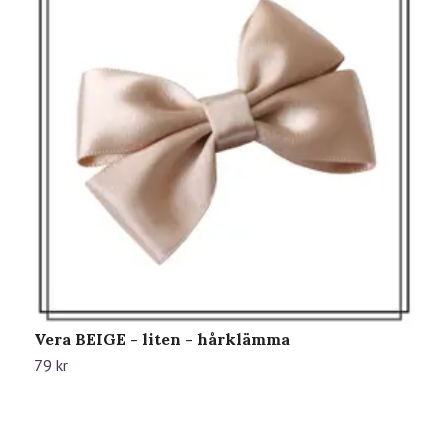
Vera BEIGE - liten - hårklämma
H
79 kr
7