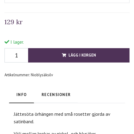
129 kr
I lager.
LÄGG I KORGEN
Artikelnummer:
Nioblysäksilv
INFO
RECENSIONER
Jättesöta örhängen med små rosetter gjorda av
satinband.
Välj mellan krokar av nickel- och blysäker