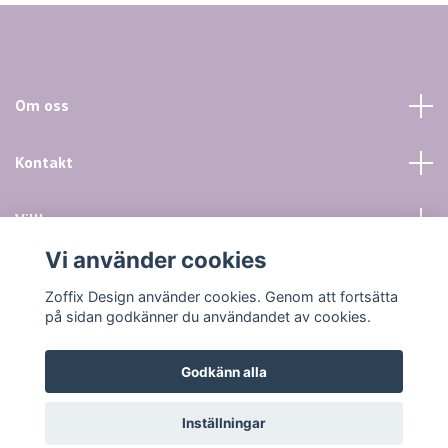
Om oss
Kontakt
Villkor mm
Vi använder cookies
Sociala medier
Zoffix Design använder cookies. Genom att fortsätta
på sidan godkänner du användandet av cookies.
Godkänn alla
© 2026 Zoffix Design
Inställningar