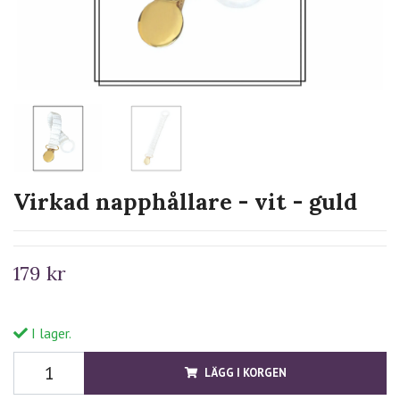
Virkad napphållare - vit - guld
179 kr
I lager.
LÄGG I KORGEN