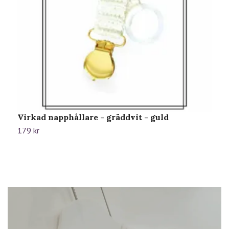
Virkad napphållare - gräddvit - guld
V
179 kr
1