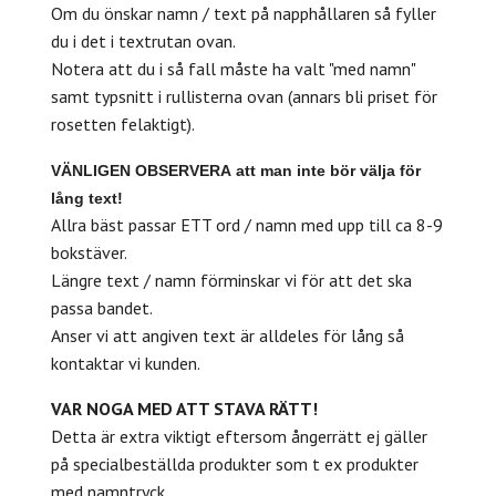
Om du önskar namn / text på napphållaren så fyller
du i det i textrutan ovan.
Notera att du i så fall måste ha valt "med namn"
samt typsnitt i rullisterna ovan (annars bli priset för
rosetten felaktigt).
VÄNLIGEN
OBSERVERA
att man inte bör välja för
lång text!
Allra bäst passar ETT ord / namn med upp till ca 8-9
bokstäver.
Längre text / namn förminskar vi för att det ska
passa bandet.
Anser vi att angiven text är alldeles för lång så
kontaktar vi kunden.
VAR NOGA MED ATT STAVA RÄTT!
Detta är extra viktigt eftersom ångerrätt ej gäller
på specialbeställda produkter som t ex produkter
med namntryck