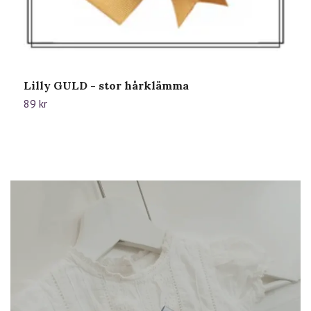
Lilly GULD - stor hårklämma
G
89 kr
1