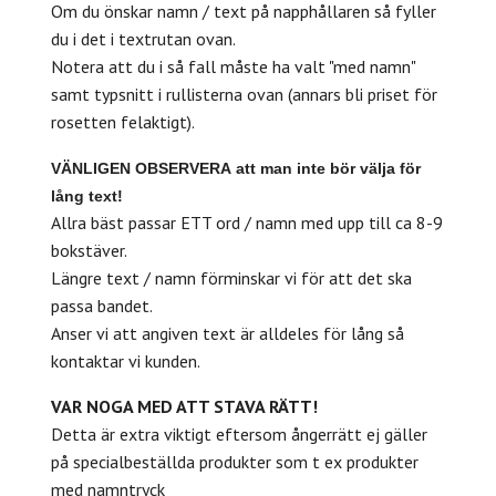
Om du önskar namn / text på napphållaren så fyller
du i det i textrutan ovan.
Notera att du i så fall måste ha valt "med namn"
samt typsnitt i rullisterna ovan (annars bli priset för
rosetten felaktigt).
VÄNLIGEN
OBSERVERA
att man inte bör välja för
lång text!
Allra bäst passar ETT ord / namn med upp till ca 8-9
bokstäver.
Längre text / namn förminskar vi för att det ska
passa bandet.
Anser vi att angiven text är alldeles för lång så
kontaktar vi kunden.
VAR NOGA MED ATT STAVA RÄTT!
Detta är extra viktigt eftersom ångerrätt ej gäller
på specialbeställda produkter som t ex produkter
med namntryck