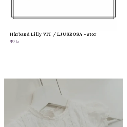
Hårband Lilly VIT / LJUSROSA - stor
H
99 kr
8