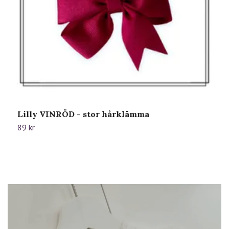
Lilly VINRÖD - stor hårklämma
L
89 kr
7