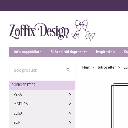
Info napphållare
Skötselråd doprosett
Inspiration
Ko
Hem
Julrosetter
Eli
DOPROSETTER
VERA
MATILDA
ELISA
ELIN