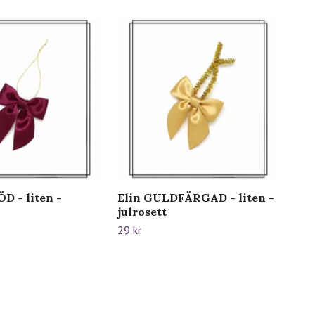
D - liten -
Elin GULDFÄRGAD - liten -
Eli
julrosett
29 k
29 kr