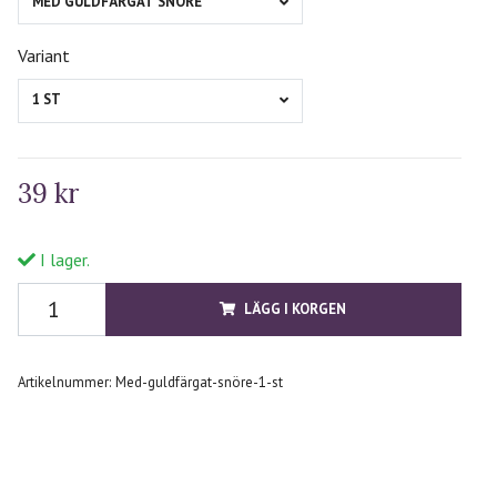
MED GULDFÄRGAT SNÖRE
Variant
1 ST
39 kr
I lager.
LÄGG I KORGEN
Artikelnummer:
Med-guldfärgat-snöre-1-st