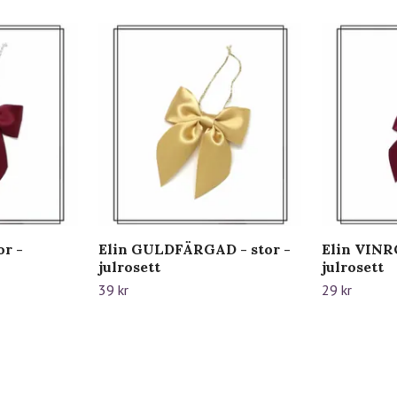
or -
Elin GULDFÄRGAD - stor -
Elin VINRÖ
julrosett
julrosett
39 kr
29 kr