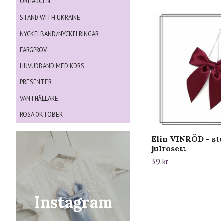
ÖRHÄNGEN
STAND WITH UKRAINE
NYCKELBAND/NYCKELRINGAR
FÄRGPROV
HUVUDBAND MED KORS
PRESENTER
VANTHÅLLARE
ROSA OKTOBER
Elin VINRÖD - st
julrosett
39 kr
Instagram