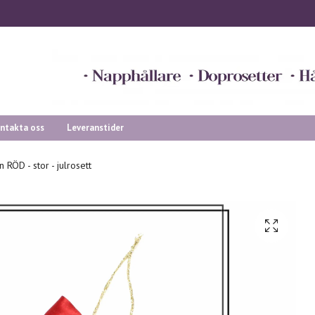
ntakta oss
Leveranstider
n RÖD - stor - julrosett