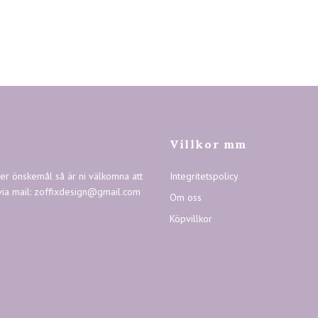
Villkor mm
ler önskemål så är ni välkomna att
Integritetspolicy
via mail:
zoffixdesign@gmail.com
Om oss
Köpvillkor