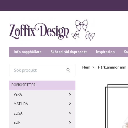
Info napphållare
Skötselråd doprosett
Inspiration
Ko
Hem
Hårklämmor mm
DOPROSETTER
VERA
MATILDA
ELISA
ELIN