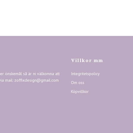
Villkor mm
ler önskemål så är ni välkomna att
Integritetspolicy
via mail:
zoffixdesign@gmail.com
Om oss
Köpvillkor