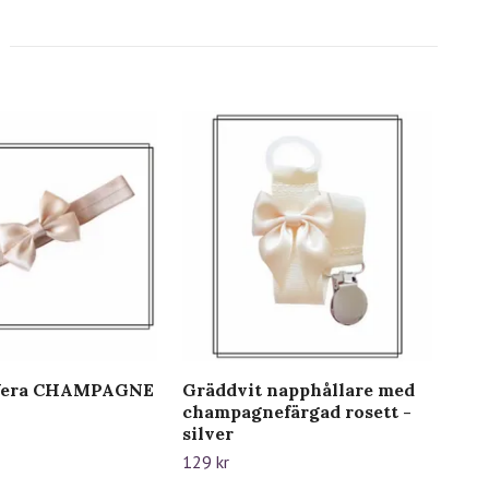
Vera CHAMPAGNE
Gräddvit napphållare med
Grä
champagnefärgad rosett -
cha
silver
gul
129 kr
129 