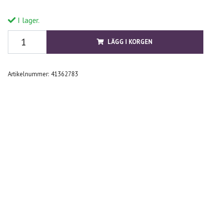
I lager.
LÄGG I KORGEN
Artikelnummer:
41362783