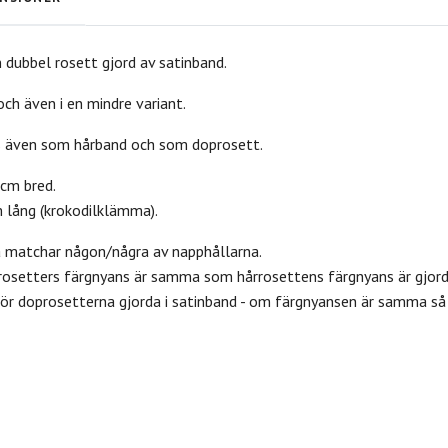
ubbel rosett gjord av satinband.
 och även i en mindre variant.
s även som hårband och som doprosett.
 cm bred.
 lång (krokodilklämma).
a matchar någon/några av napphållarna.
rosetters färgnyans är samma som hårrosettens färgnyans är gjor
r doprosetterna gjorda i satinband - om färgnyansen är samma så 