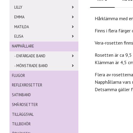
LILLY
EMMA
Hårklämma med en d
MATILDA
Finns i flera färger
ELISA
Vera-rosetten finn
NAPPHÅLLARE
Rosetten är ca 9,5
- ENFÄRGADE BAND
Klämman är 4,5 cm
- MÖNSTRADE BAND
Flera av rosettern
FLUGOR
Napphållarna vars 
REFLEXROSETTER
Detsamma gäller fö
SATINBAND
SMÅ ROSETTER
TILLÄGGSVAL
TILLBEHÖR