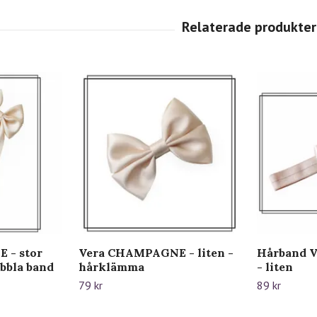
 - stor
Vera CHAMPAGNE - liten -
Hårband 
bbla band
hårklämma
- liten
79 kr
89 kr