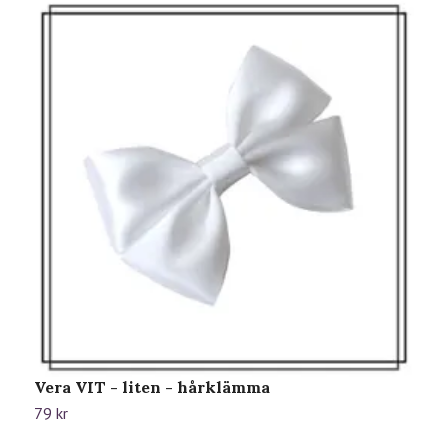
Vera VIT - liten - hårklämma
V
79 kr
1