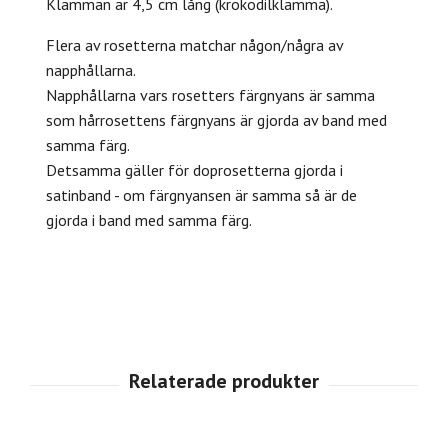
Klämman är 4,5 cm lång (krokodilklämma).
Flera av rosetterna matchar någon/några av
napphållarna.
Napphållarna vars rosetters färgnyans är samma
som hårrosettens färgnyans är gjorda av band med
samma färg.
Detsamma gäller för doprosetterna gjorda i
satinband - om färgnyansen är samma så är de
gjorda i band med samma färg.