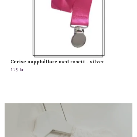
Cerise napphållare med rosett - silver
C
129 kr
1