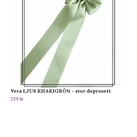
Vera LJUS KHAKIGRÖN - stor doprosett
V
239 kr
1