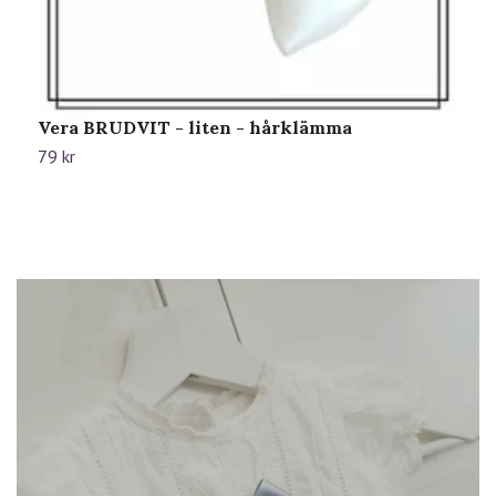
Vera BRUDVIT - liten - hårklämma
H
79 kr
7