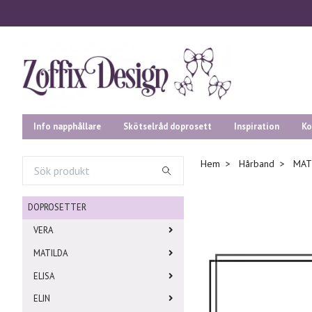
Info napphållare
Skötselråd doprosett
Inspiration
Ko
Hem
Hårband
MAT
DOPROSETTER
VERA
MATILDA
ELISA
ELIN