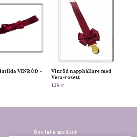
atilda VINRÖD -
Vinröd napphållare med
Vera-rosett
129 kr
Sociala medier