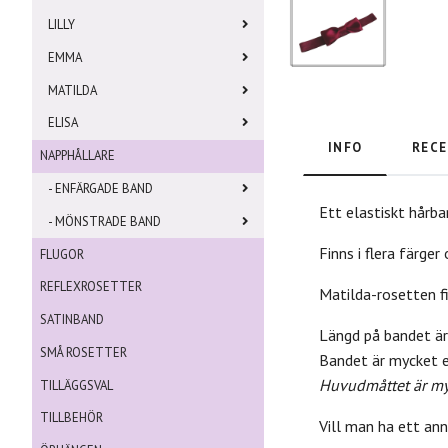
LILLY
EMMA
MATILDA
ELISA
INFO
RECE
NAPPHÅLLARE
- ENFÄRGADE BAND
Ett elastiskt hårb
- MÖNSTRADE BAND
Finns i flera färge
FLUGOR
REFLEXROSETTER
Matilda-rosetten 
SATINBAND
Längd på bandet är
SMÅ ROSETTER
Bandet är mycket e
Huvudmåttet är myc
TILLÄGGSVAL
TILLBEHÖR
Vill man ha ett an