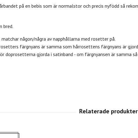
årbandet på en bebis som är normalstor och precis nyfödd så rek
m bred.
a matchar någon/några av napphållarna med rosetter på.
rosetters färgnyans är samma som hårrosettens färgnyans är gjor
r doprosetterna gjorda i satinband - om färgnyansen är samma så 