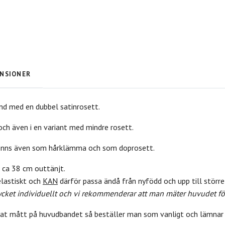
NSIONER
and med en dubbel satinrosett.
r och även i en variant med mindre rosett.
finns även som hårklämma och som doprosett.
 ca 38 cm outtänjt.
lastiskt och
KAN
därför passa ändå från nyfödd och upp till större
ket individuellt och vi rekommenderar att man mäter huvudet för 
nat mått på huvudbandet så beställer man som vanligt och lämnar