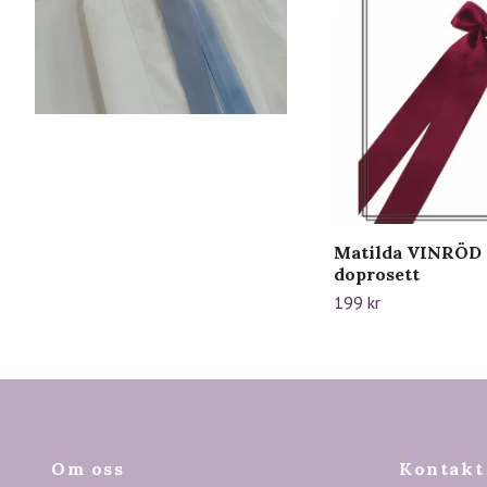
Matilda VINRÖD -
doprosett
199 kr
Om oss
Kontakt