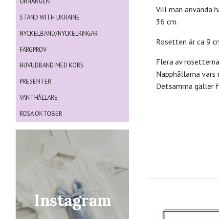
ÖRHÄNGEN
Vill man använda h
STAND WITH UKRAINE
36 cm.
NYCKELBAND/NYCKELRINGAR
Rosetten är ca 9 c
FÄRGPROV
Flera av rosettern
HUVUDBAND MED KORS
Napphållarna vars 
PRESENTER
Detsamma gäller fö
VANTHÅLLARE
ROSA OKTOBER
Instagram