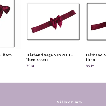
 liten
Hårband Saga VINRÖD -
Hårband M
liten rosett
liten
79 kr
89 kr
Villkor mm