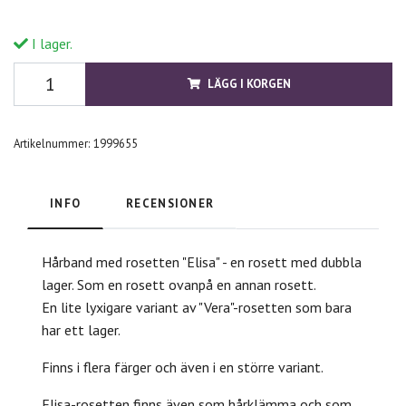
I lager.
LÄGG I KORGEN
Artikelnummer:
1999655
INFO
RECENSIONER
Hårband med rosetten "Elisa" - en rosett med dubbla
lager. Som en rosett ovanpå en annan rosett.
En lite lyxigare variant av "Vera"-rosetten som bara
har ett lager.
Finns i flera färger och även i en större variant.
Elisa-rosetten finns även som hårklämma och som