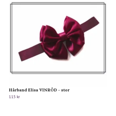
Hårband Elisa VINRÖD - stor
H
s
115 kr
1