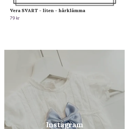
Vera SVART - liten - hårklämma
H
79 kr
8
Instagram