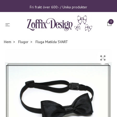
Fri frakt över 600:- / Unika produkter
0
Hem
Flugor
Fluga Matilda SVART