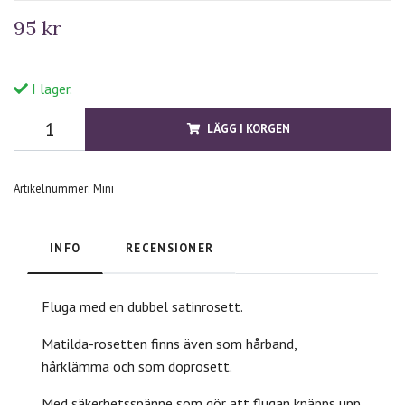
95 kr
I lager.
LÄGG I KORGEN
Artikelnummer:
Mini
INFO
RECENSIONER
Fluga med en dubbel satinrosett.
Matilda-rosetten finns även som hårband,
hårklämma och som doprosett.
Med säkerhetsspänne som gör att flugan knäpps upp