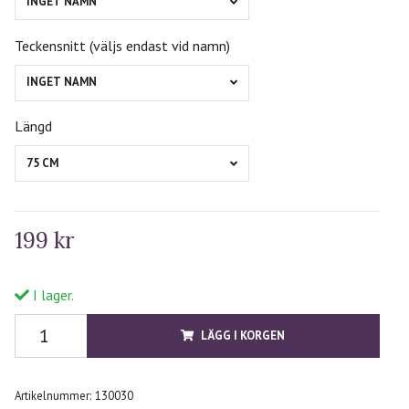
INGET NAMN
Teckensnitt (väljs endast vid namn)
INGET NAMN
Längd
75 CM
199 kr
I lager.
LÄGG I KORGEN
Artikelnummer:
130030