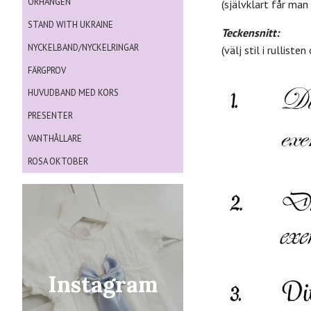
ÖRHÄNGEN
(självklart får man 
STAND WITH UKRAINE
Teckensnitt:
NYCKELBAND/NYCKELRINGAR
(välj stil i rullis
FÄRGPROV
HUVUDBAND MED KORS
PRESENTER
VANTHÅLLARE
ROSA OKTOBER
Instagram