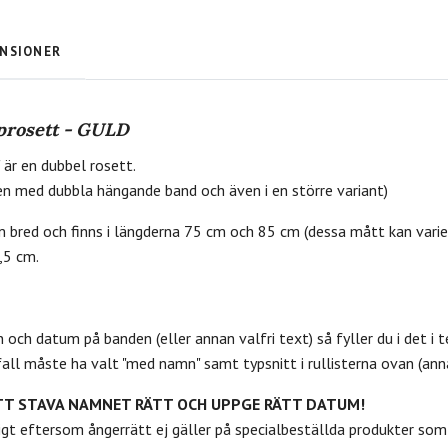
NSIONER
oprosett - GULD
 är en dubbel rosett.
en med dubbla hängande band och även i en större variant)
m bred och finns i längderna 75 cm och 85 cm (dessa mått kan varie
,5 cm.
ch datum på banden (eller annan valfri text) så fyller du i det i 
fall måste ha valt "med namn" samt typsnitt i rullisterna ovan (annar
TT STAVA NAMNET RÄTT OCH UPPGE RÄTT DATUM!
tigt eftersom ångerrätt ej gäller på specialbeställda produkter so