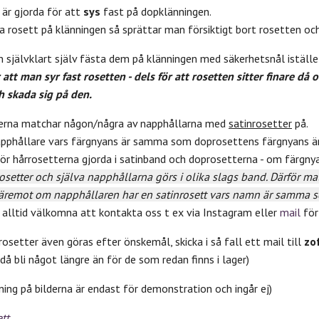
 är gjorda för att
sys
fast på dopklänningen.
a rosett på klänningen så sprättar man försiktigt bort rosetten och 
 självklart själv fästa dem på klänningen med säkerhetsnål istället 
t man syr fast rosetten - dels för att rosetten sitter finare då o
 skada sig på den.
terna matchar någon/några av napphållarna med
satinrosetter
på.
apphållare vars färgnyans är samma som doprosettens färgnyans ä
r hårrosetterna gjorda i satinband och doprosetterna - om färgny
osetter och själva napphållarna görs i olika slags band. Därför mat
äremot om napphållaren har en satinrosett vars namn är samma s
ni alltid välkomna att kontakta oss t ex via Instagram eller
mail
för
prosetter även göras efter önskemål, skicka i så fall ett mail till
zo
då bli något längre än för de som redan finns i lager)
ning på bilderna är endast för demonstration och ingår ej)
tt