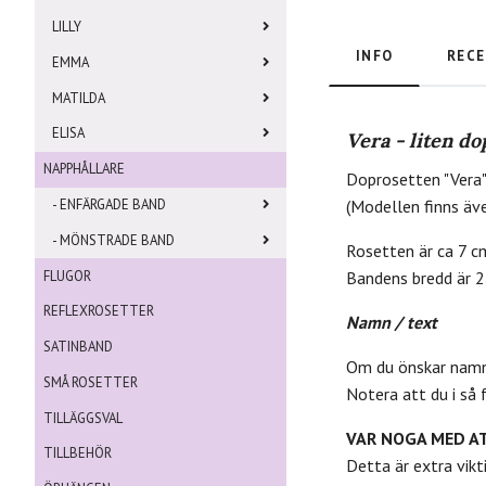
LILLY
INFO
RECE
EMMA
MATILDA
ELISA
Vera - liten d
NAPPHÅLLARE
Doprosetten "Vera"
- ENFÄRGADE BAND
(Modellen finns äv
- MÖNSTRADE BAND
Rosetten är ca 7 c
FLUGOR
Bandens bredd är 2
REFLEXROSETTER
Namn / text
SATINBAND
Om du önskar namn o
SMÅ ROSETTER
Notera att du i så 
TILLÄGGSVAL
VAR NOGA MED A
TILLBEHÖR
Detta är extra vik