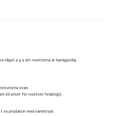
ra något p g a att rosetterna är handgjorda) .
textrutorna ovan.
s bli priset för rosetten felaktigt).
m t ex produkter med namntryck