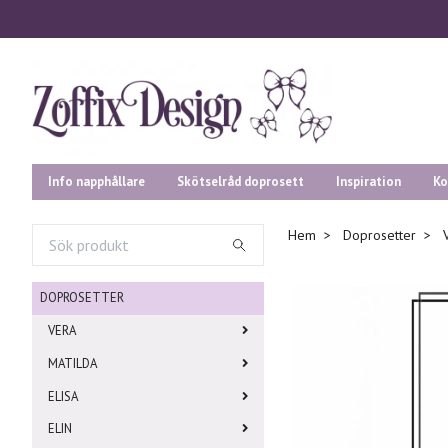
Info napphållare
Skötselråd doprosett
Inspiration
Ko
Hem
Doprosetter
DOPROSETTER
VERA
MATILDA
ELISA
ELIN