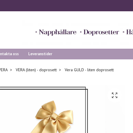
ntakta oss
Leveranstider
VERA
VERA (liten) - doprosett
Vera GULD - liten doprosett