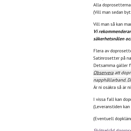
Alla doprosetterna
(Vill man sedan byt
Vill man så kan man
Vi rekommenderar at
säkerhetsnålen och
Flera av doproset
Satinrosetter på n
Detsamma gäller fö
Observera
att dopr
napphållarband. D
Är ni osäkra så är 
I vissa fall kan do
(Leveranstiden kan 
(Eventuell dopklän
Skötselråd doprose