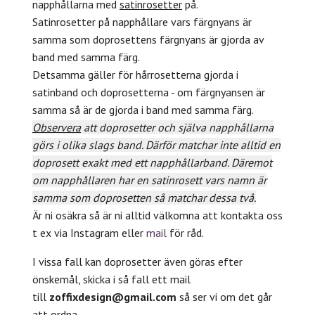
napphållarna med
satinrosetter
på.
Satinrosetter på napphållare vars färgnyans är
samma som doprosettens färgnyans är gjorda av
band med samma färg.
Detsamma gäller för hårrosetterna gjorda i
satinband och doprosetterna - om färgnyansen är
samma så är de gjorda i band med samma färg.
Observera
att doprosetter och själva napphållarna
görs i olika slags band. Därför matchar inte alltid en
doprosett exakt med ett napphållarband. Däremot
om napphållaren har en satinrosett vars namn är
samma som doprosetten så matchar dessa två.
Är ni osäkra så är ni alltid välkomna att kontakta oss
t ex via Instagram eller
mail
för råd.
I vissa fall kan doprosetter även göras efter
önskemål, skicka i så fall ett mail
till
zoffixdesign@gmail.com
så ser vi om det går
att ordna.