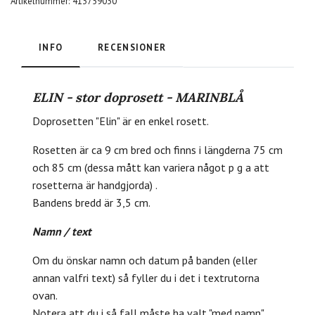
Artikelnummer:
413759030
INFO
RECENSIONER
ELIN - stor doprosett - MARINBLÅ
Doprosetten "Elin" är en enkel rosett.
Rosetten är ca 9 cm bred och finns i längderna 75 cm
och 85 cm (dessa mått kan variera något p g a att
rosetterna är handgjorda) .
Bandens bredd är 3,5 cm.
Namn / text
Om du önskar namn och datum på banden (eller
annan valfri text) så fyller du i det i textrutorna
ovan.
Notera att du i så fall måste ha valt "med namn"