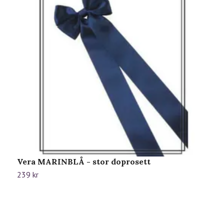
Vera MARINBLÅ - stor doprosett
V
b
239 kr
2