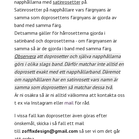
napphållarna med
satinrosetter
på.
Satinrosetter på napphållare vars färgnyans är
samma som doprosettens färgnyans är gjorda av
band med samma färg.
Detsamma gäller för hårrosetterna gjorda i
satinband och doprosetterna - om färgnyansen är
samma så är de gjorda i band med samma färg.
Observera
att doprosetter och själva napphållarna
görs i olika slags band. Därför matchar inte alltid en
doprosett exakt med ett napphållarband. Däremot
om napphållaren har en satinrosett vars namn är
samma som doprosetten så matchar dessa två.
Är ni osäkra så är ni alltid välkomna att kontakta oss
t ex via Instagram eller
mail
för råd.
I vissa fall kan doprosetter även göras efter
önskemål, skicka i så fall ett mail
till
zoffixdesign@gmail.com
så ser vi om det går
att ordna.