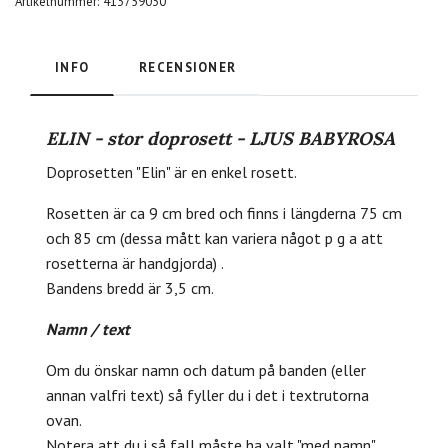
Artikelnummer:
413759030
INFO
RECENSIONER
ELIN - stor doprosett - LJUS BABYROSA
Doprosetten "Elin" är en enkel rosett.
Rosetten är ca 9 cm bred och finns i längderna 75 cm
och 85 cm (dessa mått kan variera något p g a att
rosetterna är handgjorda) .
Bandens bredd är 3,5 cm.
Namn / text
Om du önskar namn och datum på banden (eller
annan valfri text) så fyller du i det i textrutorna
ovan.
Notera att du i så fall måste ha valt "med namn"