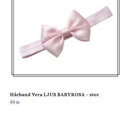
Hårband Vera LJUS BABYROSA - stor
V
99 kr
2